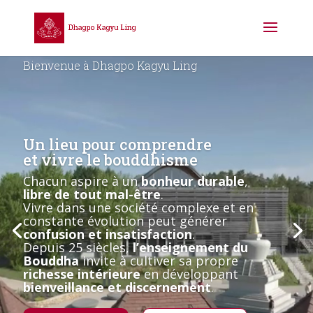
Lecteur
Bienvenue à Dhagpo Kagyu Ling
vidéo
Un lieu pour comprendre
et vivre le bouddhisme
Chacun aspire à un
bonheur durable
,
libre de tout mal-être
.
Vivre dans une société complexe et en
constante évolution peut générer
confusion et insatisfaction
.
Depuis 25 siècles,
l’enseignement du
Bouddha
invite à cultiver sa propre
richesse intérieure
en développant
bienveillance et discernement
.