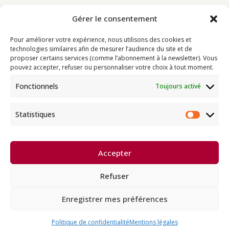
Gérer le consentement
Bouddhisme
Pour améliorer votre expérience, nous utilisons des cookies et
Programme
technologies similaires afin de mesurer l’audience du site et de
proposer certains services (comme l’abonnement à la newsletter). Vous
Actualités
pouvez accepter, refuser ou personnaliser votre choix à tout moment.
Ressources
Fonctionnels
Toujours activé
Soutenir
Infos pratiques
Statistiques
Statist
Dhagpo Kagyu Ling, sous la
Accepter
direction spirituelle de Thayé
e
Dorjé, Sa Sainteté le XVII
Gyalwa
Karmapa, siège européen de la
Refuser
lignée karma kagyü, est membre
l’UBF (Union Bouddhiste de France) et de l’EBU (European
Buddhist Union).
Enregistrer mes préférences
Français
English
Deutsch
Español
Politique de confidentialité
Mentions légales