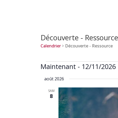
Découverte - Ressourc
Calendrier
Découverte - Ressource
Calendrier
Maintenant
 - 
12/11/2026
Sélectionnez
août 2026
une
date.
SAM
8