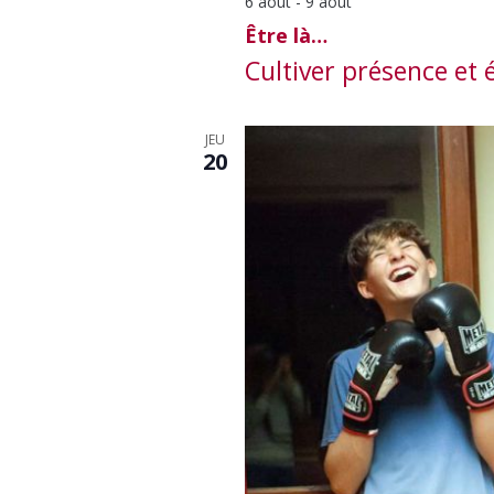
6 août
-
9 août
Être là…
Cultiver présence et 
JEU
20