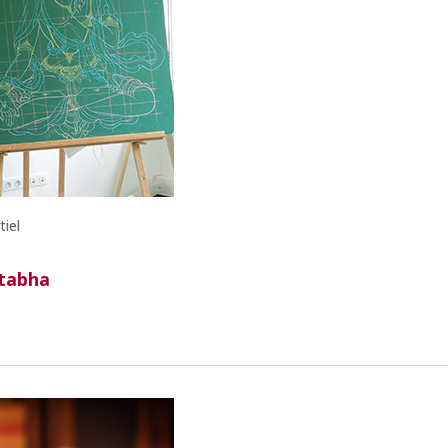
tiel
itabha