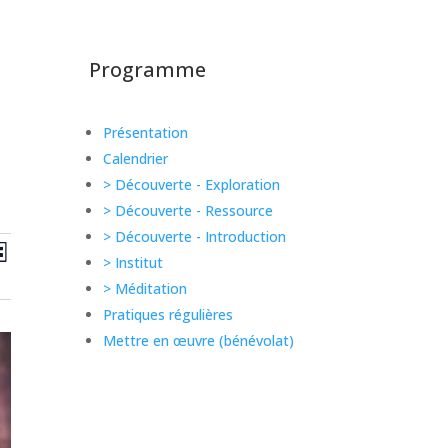
Programme
Présentation
Calendrier
> Découverte - Exploration
> Découverte - Ressource
> Découverte - Introduction
erche
Navigation
rche
iste
> Institut
de
vues
> Méditation
gation
Calendrier
Pratiques régulières
Mettre en œuvre (bénévolat)
ndrier