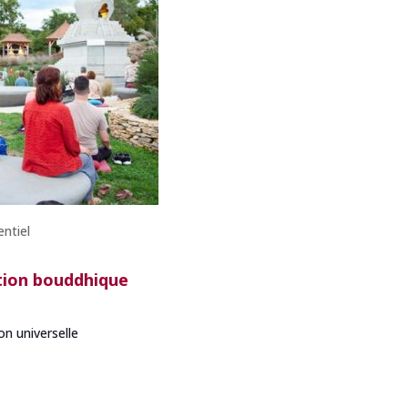
entiel
tion bouddhique