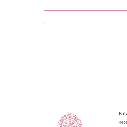
New
Rece