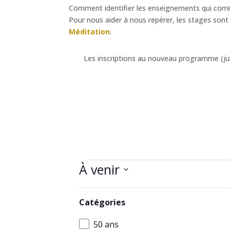
Comment identifier les enseignements qui corr
Pour nous aider à nous repérer, les stages sont 
Méditation
.
Les inscriptions au nouveau programme (ju
Calendrier
À venir
Sélectionnez
Filtres
La
septembre 2026
une
Catégories
modification
date.
de
VEN
Catégories
50 ans
4
l'une