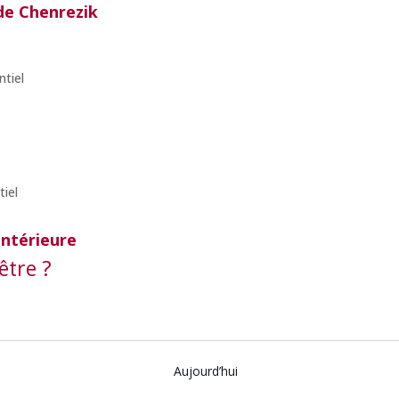
de Chenrezik
ntiel
tiel
intérieure
être ?
Aujourd’hui