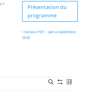
o ?
Présentation du
programme
.
• Version PDF – Juin à septembre
2026
Recherche
Navigation
Recherche
Liste
de
et
Cacher
vues
Les
navigation
Calendrier
Filtres
de
vues