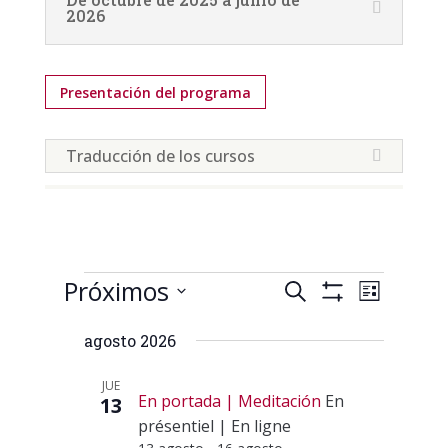
2026
Presentación del programa
Traducción de los cursos
Calendrier
Navegación
Navega
Próximos
Buscar
Lista
de
de
Mostrar
Selecciona
vistas
Filtros
búsqueda
agosto 2026
la
de
y
fecha.
Calendr
vistas
JUE
En portada
Meditación
En
13
de
présentiel
|
En ligne
Calendrier