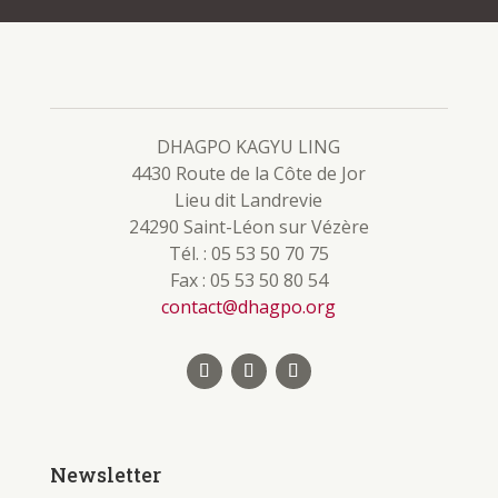
Sesión 5
11 de septiembre de 2026
- 13 de
septiembre de 2026
En présentiel
En
portada
,
Instituto
Plus d'infos
DHAGPO KAGYU LING
4430 Route de la Côte de Jor
Lieu dit Landrevie
24290 Saint-Léon sur Vézère
Tél. : 05 53 50 70 75
Fax : 05 53 50 80 54