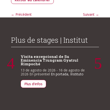
←
Précédent
Suivant
→
Plus de stages | Institut
Visita
l
Emine
Rimpo
to de
13 de a
ituto
2026
En 
Plus d
El
Sutra de las Aspiraciones a la
Excelente Conducta