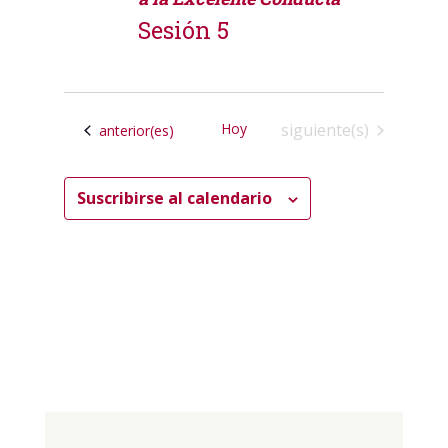
Sesión 5
Calendrier
Hoy
siguiente(s)
Calendrier
anterior(es)
Suscribirse al calendario