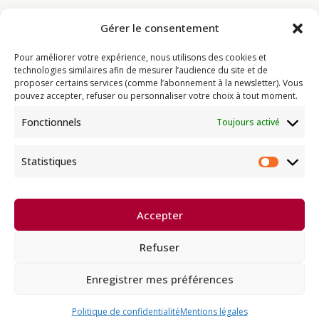
Gérer le consentement
Bouddhisme
Pour améliorer votre expérience, nous utilisons des cookies et
Programme
technologies similaires afin de mesurer l’audience du site et de
proposer certains services (comme l’abonnement à la newsletter). Vous
Actualités
pouvez accepter, refuser ou personnaliser votre choix à tout moment.
Ressources
Fonctionnels
Toujours activé
Soutenir
Infos pratiques
Statistiques
Statist
Dhagpo Kagyu Ling, sous la
Accepter
direction spirituelle de Thayé
e
Dorjé, Sa Sainteté le XVII
Gyalwa
Karmapa, siège européen de la
Refuser
lignée karma kagyü, est membre
l’UBF (Union Bouddhiste de France) et de l’EBU (European
Buddhist Union).
Enregistrer mes préférences
Français
Español
Politique de confidentialité
Mentions légales