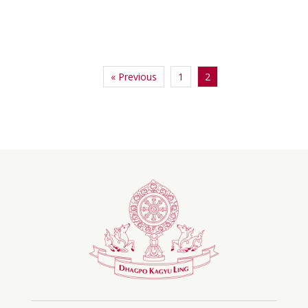
« Previous
1
2