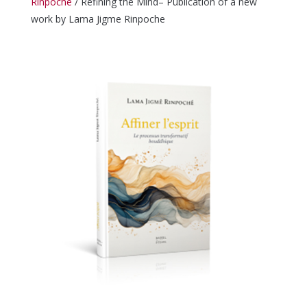
Rinpoche
/
Refining the Mind– Publication of a new
work by Lama Jigme Rinpoche