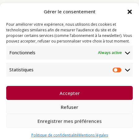
Gérer le consentement
Bouddhisme
Pour améliorer votre expérience, nous utilisons des cookies et
Programme
technologies similaires afin de mesurer l’audience du site et de
proposer certains services (comme l’abonnement à la newsletter). Vous
Actualités
pouvez accepter, refuser ou personnaliser votre choix à tout moment.
Ressources
Fonctionnels
Always active
Soutenir
Infos pratiques
Statistiques
Statist
Dhagpo Kagyu Ling, sous la
Accepter
direction spirituelle de Thayé
e
Dorjé, Sa Sainteté le XVII
Gyalwa
Karmapa, siège européen de la
Refuser
lignée karma kagyü, est membre
l’UBF (Union Bouddhiste de France) et de l’EBU (European
Buddhist Union).
Enregistrer mes préférences
Français
English
Deutsch
Español
Politique de confidentialité
Mentions légales