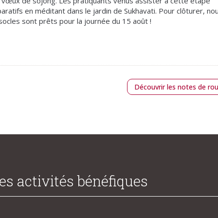
e vœux de sojong. Les pratiquants venus assister à cette étape
ratifs en méditant dans le jardin de Sukhavati. Pour clôturer, no
ocles sont prêts pour la journée du 15 août !
Découvrir les notes de ro
des activités bénéfiques