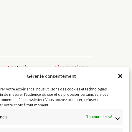
Soutenir
Infos pratiques
Diffusion du
Modalités
Gérer le consentement
Dharma
d’inscription
Préservation
Visiter
des textes
Centres
rer votre expérience, nous utilisons des cookies et technologies
Kagyü Mönlam
Contact
fin de mesurer l’audience du site et de proposer certains services
Rituels à
onnement à la newsletter). Vous pouvez accepter, refuser ou
Rumtek
er votre choix à tout moment.
Jardin de
Sukhavati
nels
Toujours activé
Résidences de
l’Institut