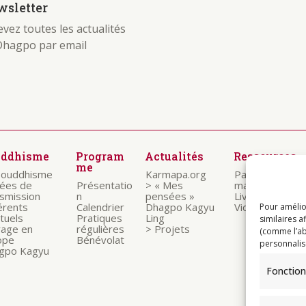
sletter
vez toutes les actualités
Dhagpo par email
uddhisme
Program
Actualités
Ressources
me
bouddhisme
Karmapa.org
Paroles des
nées de
Présentatio
> « Mes
maitres
nsmission
n
pensées »
Livrets
érents
Calendrier
Dhagpo Kagyu
Vidéos
Pour amélio
ituels
Pratiques
Ling
similaires a
rage en
régulières
> Projets
(comme l’ab
ope
Bénévolat
personnalis
gpo Kagyu
Fonction