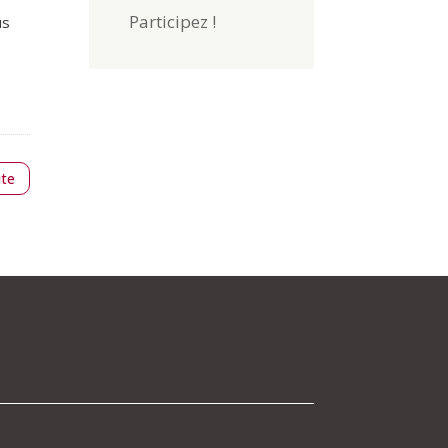
Participez !
us
ute