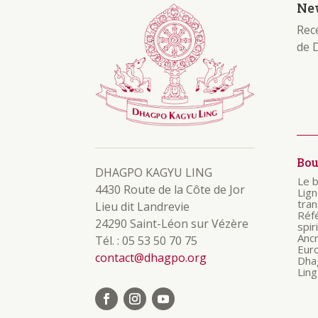
New
Rece
de 
Bo
DHAGPO KAGYU LING
Le 
4430 Route de la Côte de Jor
Lig
tra
Lieu dit Landrevie
Réf
24290 Saint-Léon sur Vézère
spir
Anc
Tél. : 05 53 50 70 75
Eur
contact@dhagpo.org
Dha
Ling