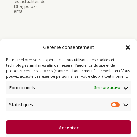
les actualités de
Dhagpo par
email
Gérer le consentement
Bouddhisme
Pour améliorer votre expérience, nous utilisons des cookies et
Programme
technologies similaires afin de mesurer l’audience du site et de
proposer certains services (comme l’abonnement à la newsletter). Vous
Actualités
pouvez accepter, refuser ou personnaliser votre choix à tout moment.
Ressources
Fonctionnels
Siempre activo
Soutenir
Infos pratiques
Statistiques
Statist
Dhagpo Kagyu Ling, sous la
Accepter
direction spirituelle de Thayé
e
Dorjé, Sa Sainteté le XVII
Gyalwa