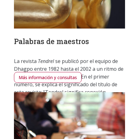
Palabras de maestros
La revista
Tendrel
se publicó por el equipo de
Dhagpo entre 1982 hasta el 2002 a un ritmo de
dos a tres números anuales. En el primer
Más información y consultas
número, se explica el significado del título de
esta revista: “Tendrel significa conexión,
vínculo”.