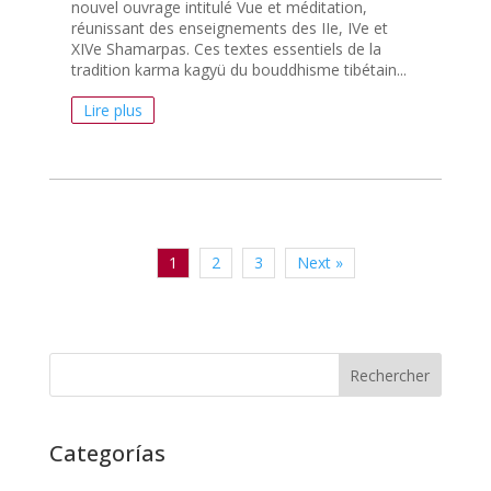
nouvel ouvrage intitulé Vue et méditation,
réunissant des enseignements des IIe, IVe et
XIVe Shamarpas. Ces textes essentiels de la
tradition karma kagyü du bouddhisme tibétain...
Lire plus
1
2
3
Next »
Recherche
Categorías