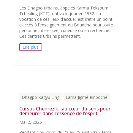
Les Dhagpo urbains, appelés Karma Teksoum
Tcheuling (KTT), ont vu le jour en 1982. La
vocation de ces lieux d’accueil est d’être un point
d’accès à l’enseignement du Bouddha pour toute
personne intéressée, curieuse ou en recherche.
Ces centres urbains permettent...
Lire plus
Dhagpo Kagyu Ling
Lama Jigmé Rinpoché
Cursus Chenrezik : au cœur du sens pour
demeurer dans l’essence de l’esprit
Mai 2, 2026
Pendant cinq jours, du 22 au 26 avril 2026, lama