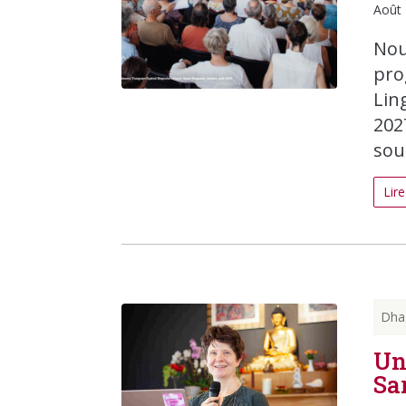
Août 
Nou
pro
Lin
202
sou
Lire
Dha
Un
Sa