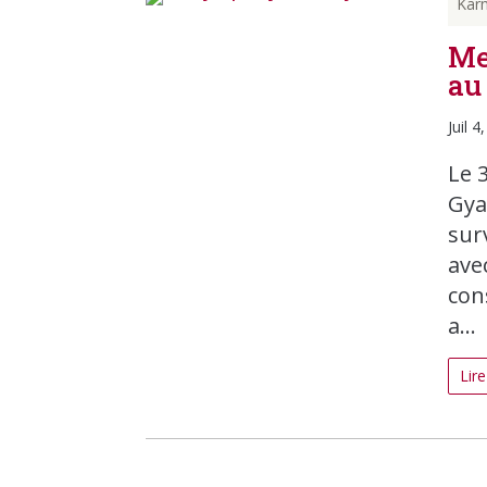
Kar
Me
au
Juil 4
Le 3
Gya
sur
avec
con
a...
Lire