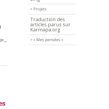
> Projets
Traduction des
articles parus sur
i
Karmapa.org
ᵉ...
> « Mes pensées »
es