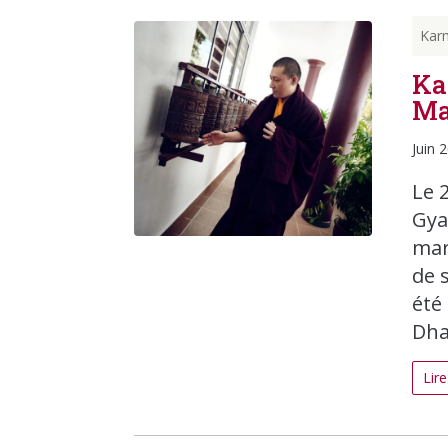
Kar
Ka
Ma
Juin 
Le 
Gya
mar
de 
été
Dha
Lire