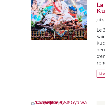
La
Ku
Juil 4
Le 3
Sai
Kuc
deu
d’e
renc
Lire