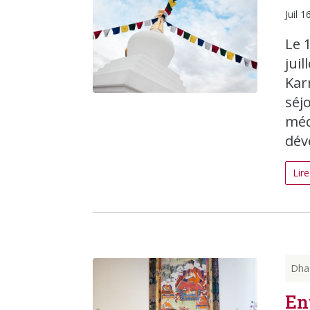
Juil 1
Le 
juil
Kar
séj
méd
dév
Lire
Dha
En