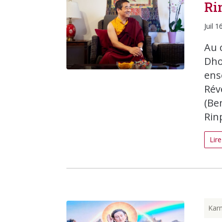
Ri
Juil 1
Au 
Dho
ens
Rév
(Be
Rinp
Lire
Kar