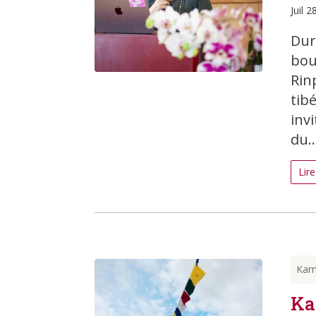
Juil 2
Dur
bou
Rin
tibé
inv
du..
Lire
Kar
Ka