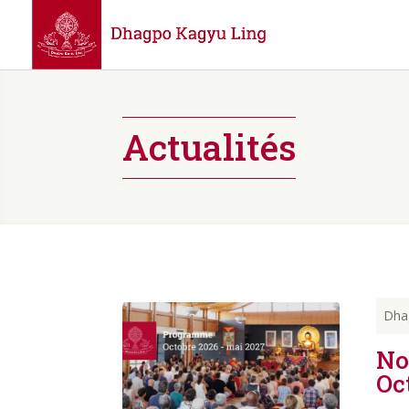
Actualités
Dha
No
Oc