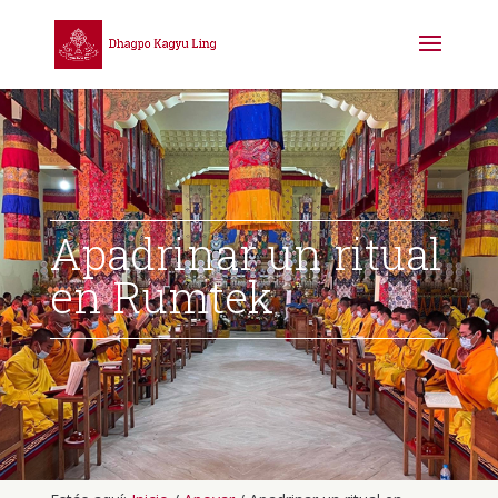
Apadrinar un ritual
en Rumtek