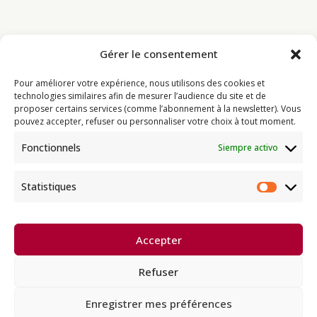
Gérer le consentement
Bouddhisme
Pour améliorer votre expérience, nous utilisons des cookies et
Programme
technologies similaires afin de mesurer l’audience du site et de
proposer certains services (comme l’abonnement à la newsletter). Vous
Actualités
pouvez accepter, refuser ou personnaliser votre choix à tout moment.
Ressources
Fonctionnels
Siempre activo
Soutenir
Infos pratiques
Statistiques
Statist
Dhagpo Kagyu Ling, sous la
Accepter
direction spirituelle de Thayé
e
Dorjé, Sa Sainteté le XVII
Gyalwa
Karmapa, siège européen de la
Refuser
lignée karma kagyü, est membre
l’UBF (Union Bouddhiste de France) et de l’EBU (European
Buddhist Union).
Enregistrer mes préférences