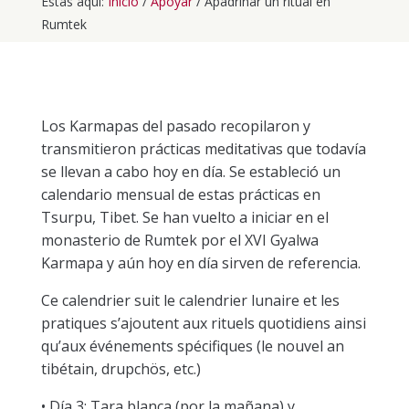
Estás aquí:
Inicio
/
Apoyar
/
Apadrinar un ritual en
Rumtek
Los Karmapas del pasado recopilaron y
transmitieron prácticas meditativas que todavía
se llevan a cabo hoy en día. Se estableció un
calendario mensual de estas prácticas en
Tsurpu, Tibet. Se han vuelto a iniciar en el
monasterio de Rumtek por el XVI Gyalwa
Karmapa y aún hoy en día sirven de referencia.
Ce calendrier suit le calendrier lunaire et les
pratiques s’ajoutent aux rituels quotidiens ainsi
qu’aux événements spécifiques (le nouvel an
tibétain, drupchös, etc.)
• Día 3: Tara blanca (por la mañana) y