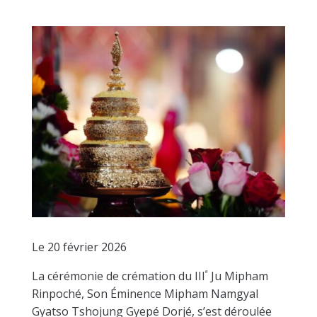
Le 20 février 2026
ᵉ
La cérémonie de crémation du III
Ju Mipham
Rinpoché, Son Éminence Mipham Namgyal
Gyatso Tshojung Gyepé Dorjé, s’est déroulée