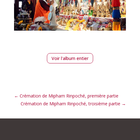
Voir l'album entier
←
Crémation de Mipham Rinpoché, première partie
Crémation de Mipham Rinpoché, troisième partie
→