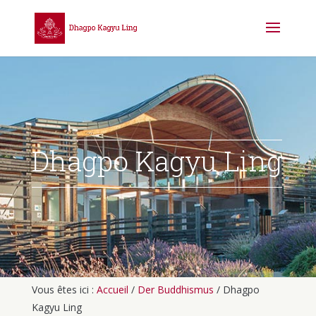
Dhagpo Kagyu Ling
Vous êtes ici :
Accueil
/
Der Buddhismus
/
Dhagpo
Kagyu Ling