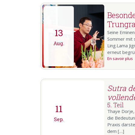
Besonde
Trungra
13
Seine Eminen
Sommer mit s
Aug.
Ling.Lama Jig
erneut begrü
En savoir plus
Sutra d
vollend
5. Teil
11
Thaye Dorje, 
die Bedeutung
Sep.
Praxis darste
dem […]