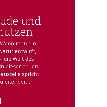
äude und
hützen!
6 Wenn man ein
atur entwirft,
– die Welt des
 In dieser neuen
austelle spricht
eiter der...