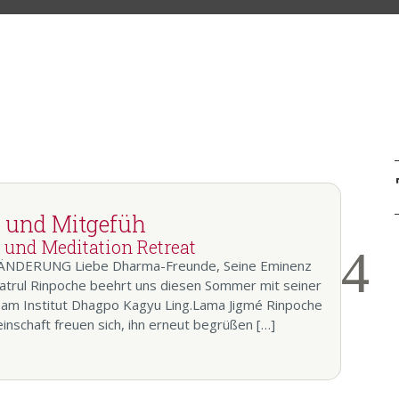
t und Mitgefüh
 und Meditation Retreat
d
Progressives Studien
DERUNG Liebe Dharma-Freunde, Seine Eminenz
trul Rinpoche beehrt uns diesen Sommer mit seiner
tudien –
und Meditations
am Institut Dhagpo Kagyu Ling.Lama Jigmé Rinpoche
curriculum
nschaft freuen sich, ihn erneut begrüßen […]
 Januar 2027
durch
Tschenresi-Zyklus –
TION
,
TOP-
9. Jahr – Kurs 2