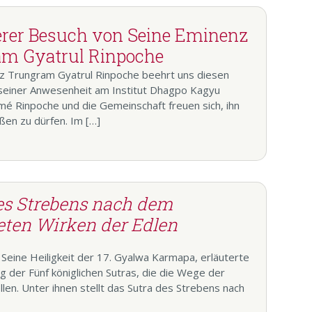
10. Februar 2027
- 14. Februar 2027
durc
rer Besuch von Seine Eminenz
En présentiel
|
MEDITATION
,
TOP-
m Gyatrul Rinpoche
THEMEN
z Trungram Gyatrul Rinpoche beehrt uns diesen
einer Anwesenheit am Institut Dhagpo Kagyu
mé Rinpoche und die Gemeinschaft freuen sich, ihn
ßen zu dürfen. Im […]
es Strebens nach dem
eten Wirken der Edlen
Seine Heiligkeit der 17. Gyalwa Karmapa, erläuterte
 der Fünf königlichen Sutras, die die Wege der
llen. Unter ihnen stellt das Sutra des Strebens nach