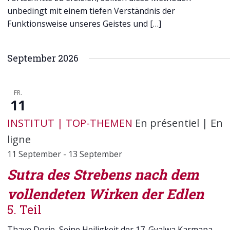
unbedingt mit einem tiefen Verständnis der
Funktionsweise unseres Geistes und […]
September 2026
FR.
11
INSTITUT
TOP-THEMEN
En présentiel
|
En
ligne
11 September
-
13 September
Sutra des Strebens nach dem
vollendeten Wirken der Edlen
5. Teil
Thaye Dorje, Seine Heiligkeit der 17. Gyalwa Karmapa,