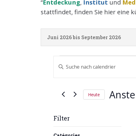
“
Entdeckung
,
Institut
und
Med
stattfindet, finden Sie hier eine k
Juni 2026 bis September 2026
Calendrier
Calendrier
Bitte
Suche
und
Schlüsselwort
Ansichten,
eingeben.
Navigation
Anst
Suche
Heute
nach
Datum
Calendrier
wählen.
Filter
Schlüsselwort.
Das
Catégories