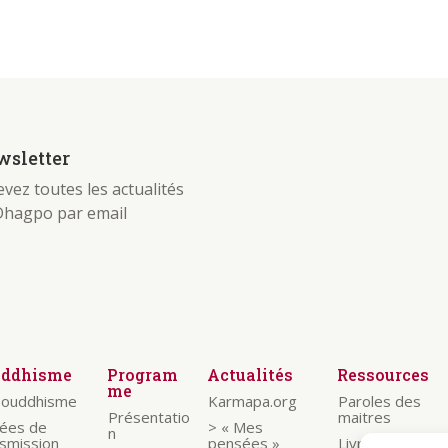
sletter
vez toutes les actualités
Dhagpo par email
uddhisme
Program
Actualités
Ressources
me
bouddhisme
Karmapa.org
Paroles des
Présentatio
maitres
nées de
> « Mes
n
nsmission
pensées »
Livrets