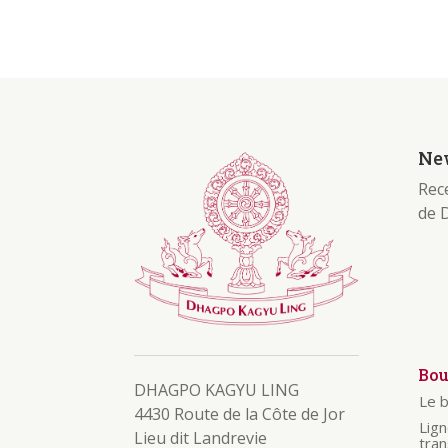
New
Rece
de 
Bo
DHAGPO KAGYU LING
Le 
4430 Route de la Côte de Jor
Lig
Lieu dit Landrevie
tra