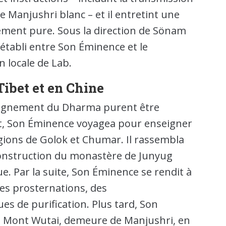
 Manjushri blanc – et il entretint une
lement pure. Sous la direction de Sönam
établi entre Son Éminence et le
 locale de Lab.
ibet et en Chine
nseignement du Dharma purent être
et, Son Éminence voyagea pour enseigner
régions de Golok et Chumar. Il rassembla
construction du monastère de Junyug
ue. Par la suite, Son Éminence se rendit à
es prosternations, des
s de purification. Plus tard, Son
u Mont Wutai, demeure de Manjushri, en