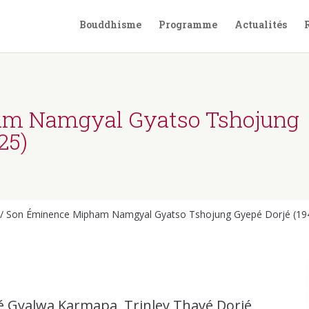
Bouddhisme
Programme
Actualités
m Namgyal Gyatso Tshojung
25)
/
Son Éminence Mipham Namgyal Gyatso Tshojung Gyepé Dorjé (19
té Gyalwa Karmapa, Trinley Thayé Dorjé,