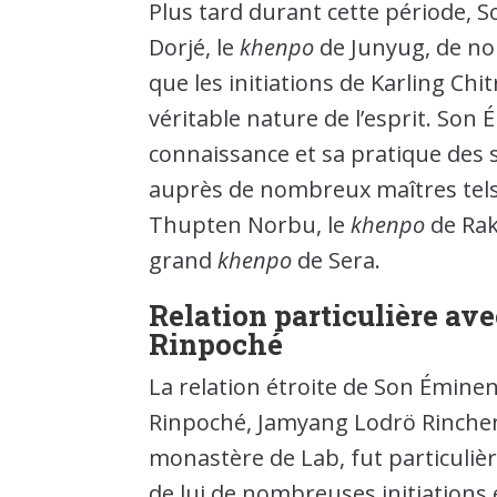
Plus tard durant cette période, 
Dorjé, le
khenpo
de Junyug, de no
que les initiations de Karling Chit
véritable nature de l’esprit. Son
connaissance et sa pratique des s
auprès de nombreux maîtres tels 
Thupten Norbu, le
khenpo
de Rak
grand
khenpo
de Sera.
Relation particulière a
Rinpoché
La relation étroite de Son Émin
Rinpoché, Jamyang Lodrö Rinche
monastère de Lab, fut particuliè
de lui de nombreuses initiations 