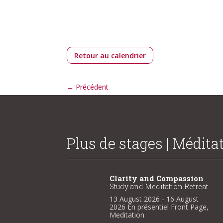
Retour au calendrier
←
Précédent
Plus de stages | Médita
larity and Compassion
Clarity and Compassion
udy and Meditation Retreat
Study and Meditation Retreat
3 August 2026
- 16 August
13 August 2026
- 16 August
026
En présentiel
Front Page
,
2026
En présentiel
Front Page
,
ditation
Meditation