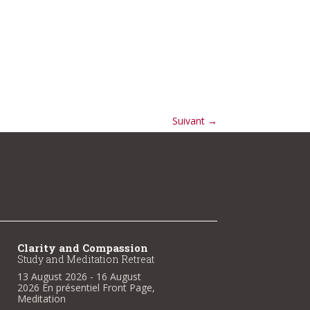
Suivant
→
Clarity and Compassion
Clarity and Compassio
Study and Meditation Retreat
Study and Meditation Retre
13 August 2026
- 16 August
13 August 2026
- 16 August
2026
En présentiel
Front Page
,
2026
En présentiel
Front Pag
Meditation
Meditation