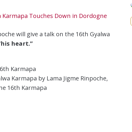
wa Karmapa Touches Down in Dordogne
oche will give a talk on the 16th Gyalwa
“his heart.”
 16th Karmapa
yalwa Karmapa by Lama Jigme Rinpoche,
the 16th Karmapa