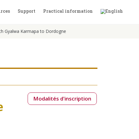
rces
Support
Practical information
 16th Gyalwa Karmapa to Dordogne
Modalités d'inscription
e