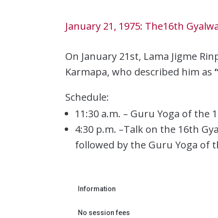
January 21, 1975: The16th Gyal
On January 21st, Lama Jigme Rinp
Karmapa, who described him as
Schedule:
11:30 a.m. – Guru Yoga of the
4:30 p.m. –Talk on the 16th G
followed by the Guru Yoga of 
Information
No session fees