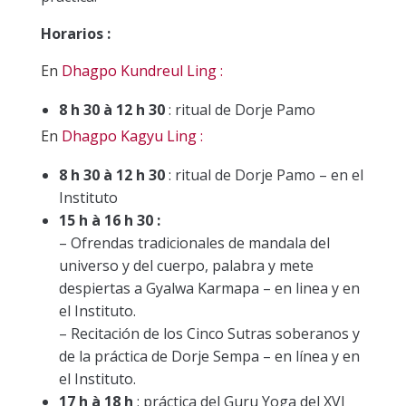
Horarios :
En
Dhagpo Kundreul Ling :
8 h 30 à 12 h 30
:
r
itual de Dorje Pamo
En
Dhagpo Kagyu Ling :
8 h 30 à 12 h 30
:
r
itual de Dorje Pamo – en el
Instituto
15 h à 16 h 30 :
– Ofrendas tradicionales de mandala del
universo y del cuerpo, palabra y mete
despiertas a Gyalwa Karmapa – en linea y en
el Instituto.
– Recitación de los Cinco Sutras soberanos y
de la práctica de Dorje Sempa – en línea y en
el Instituto.
17 h à 18 h
: práctica del Guru Yoga del XVI