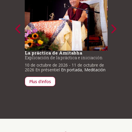
La práctica de Amitabha
Plan p
medit
Explicación de la práctica e iniciación
Ciclo C
10 de octubre de 2026
- 11 de octubre de
to de
14 de o
2026
En présentiel
En portada
,
Meditación
itación
2026
En 
Plus d'infos
Plus d