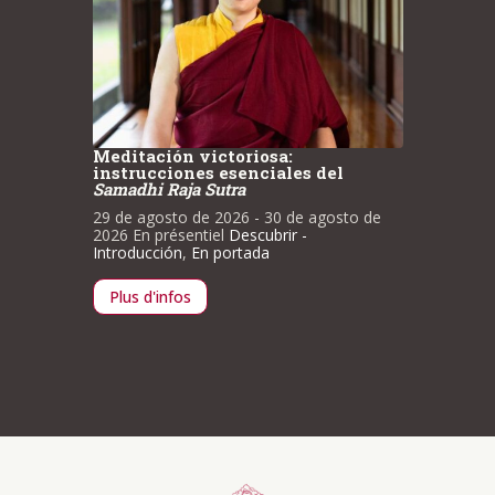
Meditación victoriosa:
Medita
instrucciones esenciales del
instru
Samadhi Raja Sutra
Samadh
to de
29 de agosto de 2026
- 30 de agosto de
29 de a
2026
En présentiel
Descubrir -
2026
En 
Introducción
,
En portada
Introdu
Plus d'infos
Plus d