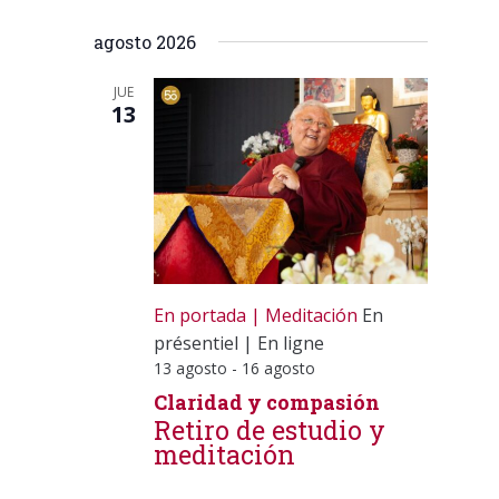
búsqueda
de
Selecciona
y
Calendr
agosto 2026
la
vistas
fecha.
de
JUE
13
Calendrier
En portada
Meditación
En
présentiel
|
En ligne
13 agosto
-
16 agosto
Claridad y compasión
Retiro de estudio y
meditación