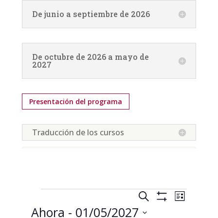
De junio a septiembre de 2026
De octubre de 2026 a mayo de
2027
Presentación del programa
Traducción de los cursos
Calendrier
Navegación
Navega
Buscar
Lista
de
de
Mostrar
Ahora
 - 
01/05/2027
vistas
Filtros