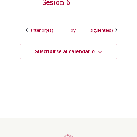
Sesión 6
Calendrier
Calendrier
anterior(es)
Hoy
siguiente(s)
Suscribirse al calendario