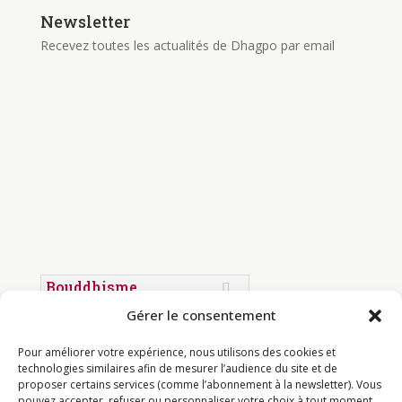
Newsletter
Recevez toutes les actualités de Dhagpo par email
Bouddhisme
Gérer le consentement
Programme
Actualités
Pour améliorer votre expérience, nous utilisons des cookies et
technologies similaires afin de mesurer l’audience du site et de
Ressources
proposer certains services (comme l’abonnement à la newsletter). Vous
pouvez accepter, refuser ou personnaliser votre choix à tout moment.