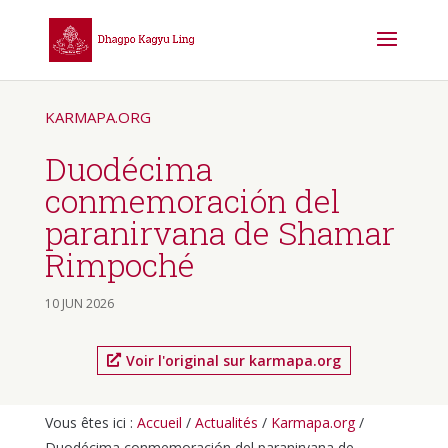
KARMAPA.ORG
Duodécima
conmemoración del
paranirvana de Shamar
Rimpoché
10 JUN 2026
Voir l'original sur karmapa.org
Vous êtes ici :
Accueil
/
Actualités
/
Karmapa.org
/
Duodécima conmemoración del paranirvana de