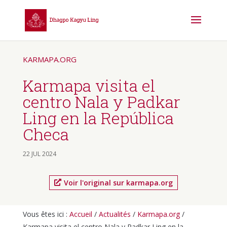
KARMAPA.ORG
Karmapa visita el
centro Nala y Padkar
Ling en la República
Checa
22 JUL 2024
Voir l'original sur karmapa.org
Vous êtes ici :
Accueil
/
Actualités
/
Karmapa.org
/
Karmapa visita el centro Nala y Padkar Ling en la