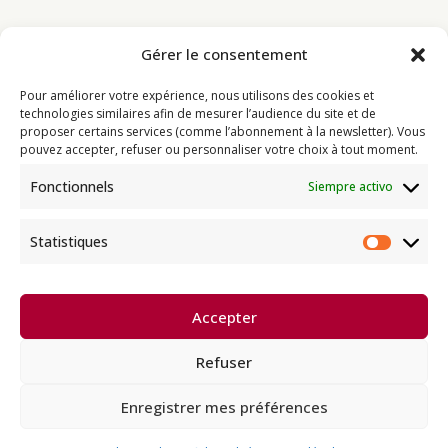
Gérer le consentement
Bouddhisme
Pour améliorer votre expérience, nous utilisons des cookies et
Programme
technologies similaires afin de mesurer l’audience du site et de
proposer certains services (comme l’abonnement à la newsletter). Vous
Actualités
pouvez accepter, refuser ou personnaliser votre choix à tout moment.
Ressources
Fonctionnels
Siempre activo
Soutenir
Infos pratiques
Statistiques
Statist
Dhagpo Kagyu Ling, sous la
Accepter
direction spirituelle de Thayé
e
Dorjé, Sa Sainteté le XVII
Gyalwa
Karmapa, siège européen de la
Refuser
lignée karma kagyü, est membre
l’UBF (Union Bouddhiste de France) et de l’EBU (European
Buddhist Union).
Enregistrer mes préférences
Français
Español