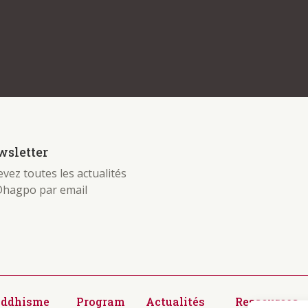
sletter
vez toutes les actualités
Dhagpo par email
uddhisme
Program
Actualités
Ressources