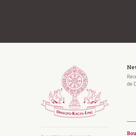
New
Rece
de 
Bo