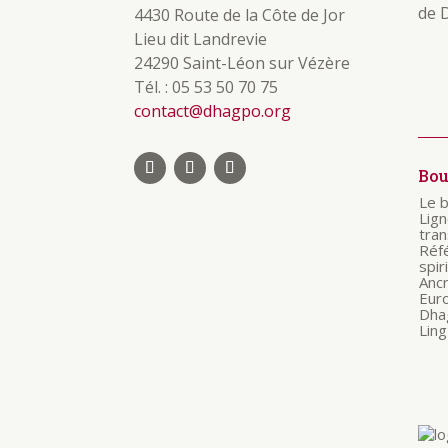
de 
4430 Route de la Côte de Jor
Lieu dit Landrevie
24290 Saint-Léon sur Vézère
Tél. : 05 53 50 70 75
contact@dhagpo.org
Bo
Le 
Lig
tra
Réf
spir
Anc
Eur
Dha
Ling