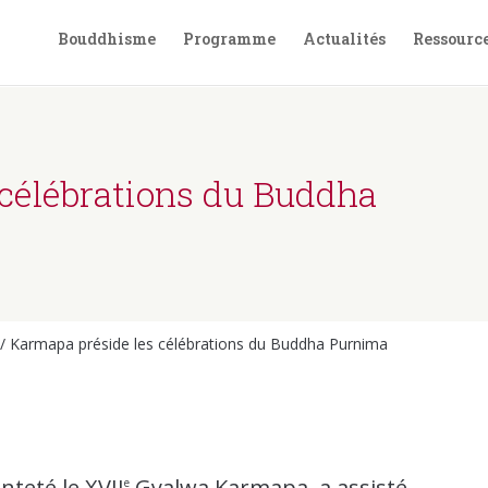
Bouddhisme
Programme
Actualités
Ressourc
 célébrations du Buddha
/
Karmapa préside les célébrations du Buddha Purnima
nteté le XVII
Gyalwa Karmapa, a assisté
e