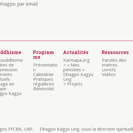
Dhagpo par email
uddhisme
Program
Actualités
Ressources
me
bouddhisme
Karmapa.org
Paroles des
nées de
Présentatio
> « Mes
maitres
nsmission
n
pensées »
Livrets
érents
Calendrier
Dhagpo Kagyu
Vidéos
ituels
Pratiques
Ling
rage en
régulières
> Projets
ope
Bénévolat
gpo Kagyu
Dhagpo Kagyu Ling, sous la direction spirituelle