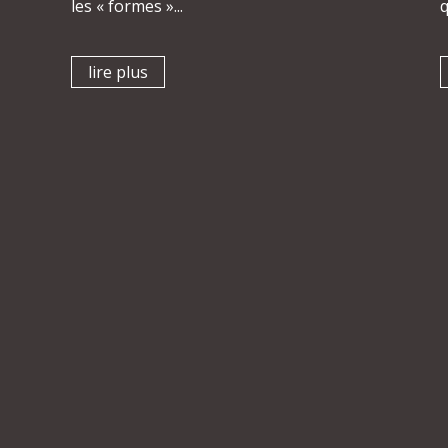
les « formes »...
q
lire plus