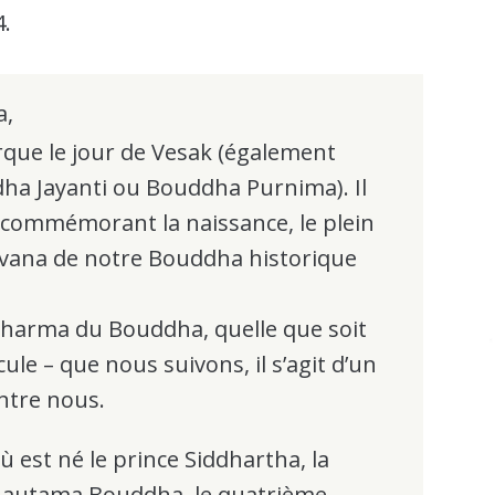
4.
a,
rque le jour de Vesak (également
ha Jayanti ou Bouddha Purnima). Il
e commémorant la naissance, le plein
irvana de notre Bouddha historique
Dharma du Bouddha, quelle que soit
ule – que nous suivons, il s’agit d’un
ntre nous.
 où est né le prince Siddhartha, la
 Gautama Bouddha, le quatrième