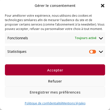
sensoriels et le confort matériel sont illusoires
Gérer le consentement
et de la nature du rêve, dénués de sens et
impermanents. Réalisez que s’y attacher si peu
Pour améliorer votre expérience, nous utilisons des cookies et
que ce soit est néfaste.
technologies similaires afin de mesurer l’audience du site et de
proposer certains services (comme l’abonnement à la newsletter). Vous
Quelles que soient les idées ou émotions
pouvez accepter, refuser ou personnaliser votre choix à tout moment.
négatives qui s’élèvent dans votre esprit,
Fonctionnels
Toujours activé
commencez par en être conscients dès leur
apparition, puis soyez capables de les
Statistiques
abandonner. Enfin, neutralisez-les si elles
Statist
apparaissent de nouveau.
Réjouissez-vous de la nécessité de vous
Accepter
entraîner à la vertu. Soyez heureux de
Refuser
pratiquer des actions vertueuses et de créer les
conditions qui favorisent l’accomplissement
Enregistrer mes préférences
d’actions vertueuses. Vous savez maintenant
comment utiliser cette précieuse existence
Politique de confidentialité
Mentions légales
humaine, alors ne pensez pas que la vie n’a pas