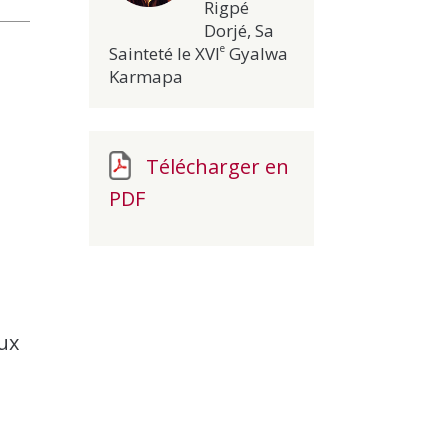
Rigpé
Dorjé, Sa
e
Sainteté le XVI
Gyalwa
Karmapa
Télécharger en
PDF
ux
u