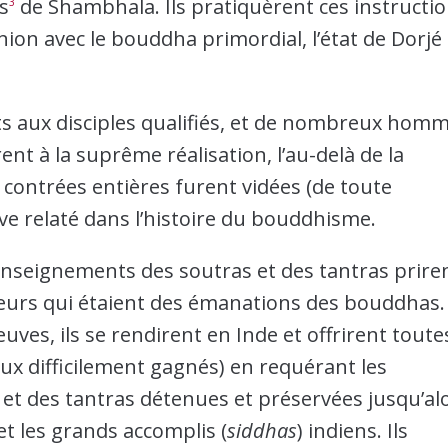
ts
de Shambhala. Ils pratiquèrent ces instructi
3
union avec le bouddha primordial, l’état de Dorjé
s aux disciples qualifiés, et de nombreux hom
nt à la suprême réalisation, l’au-delà de la
s contrées entières furent vidées (de toute
uve relaté dans l’histoire du bouddhisme.
 enseignements des soutras et des tantras prire
teurs qui étaient des émanations des bouddhas.
es, ils se rendirent en Inde et offrirent toute
yaux difficilement gagnés) en requérant les
 et des tantras détenues et préservées jusqu’al
 et les grands accomplis (
siddhas
) indiens. Ils