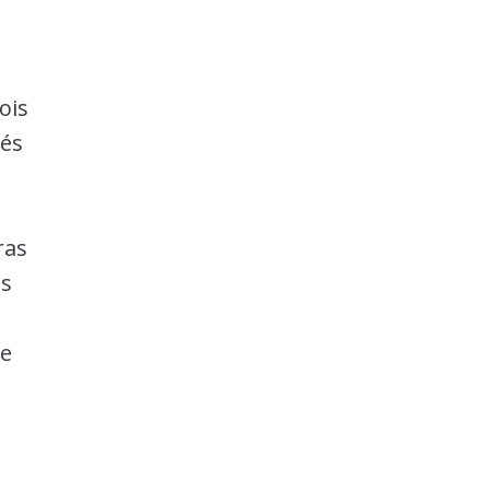
ois
tés
ras
es
me