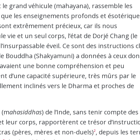
 le grand véhicule (mahayana), rassemble les
 que les enseignements profonds et ésotérique
sont extrêmement précieux, car ils nous
 vie et un seul corps, l’état de Dorjé Chang (le
l’insurpassable éveil. Ce sont des instructions c
 le Bouddha (Shakyamuni) a données à ceux don
ui avaient une bonne compréhension et peu
aient d’une capacité supérieure, très mûrs par le
rellement inclinés vers le Dharma et proches de
s (m
ahasiddhas
) de l’Inde, sans tenir compte des
t leur corps, rapportèrent ce trésor d’instructi
as (pères, mères et non-duels)
, depuis les ter
2