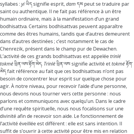
syllabes :
yi
ཡིད signifie esprit,
dam
དམ peut se traduire par
saint ou authentique. Il ne fait pas référence à un être
humain ordinaire, mais à la manifestation d’un grand
bodhisattva. Certains bodhisattvas peuvent apparaître
comme des êtres humains, tandis que d’autres demeurent
dans d’autres destinées ; c’est notamment le cas de
Chenrezik, présent dans le champ pur de Dewachen.
L’activité de ces grands bodhisattvas est appelée
trinlé
tokmé
ཕྲིན་ལས་རྟོག་མེད.
Trinlé
ཕྲིན་ལས signifie activité et
tokmé
རྟོག་
མེད fait référence au fait que ces bodhisattvas n’ont pas
besoin de concentrer leur esprit sur quelque chose pour
agir. À notre niveau, pour recevoir l’aide d’une personne,
nous devons nous tourner vers cette personne : nous
parlons et communiquons avec quelqu’un. Dans le cadre
d’une requête spirituelle, nous nous focalisons sur une
divinité afin de recevoir son aide. Le fonctionnement de
l’activité éveillée est différent : elle est sans intention. Il
suffit de s’ouvrir à cette activité pour être mis en relation