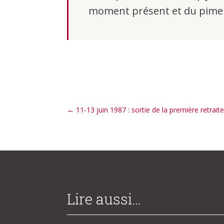
moment présent et du piment
←
11-13 juin 1987 : sortie de la première retra
Lire aussi…