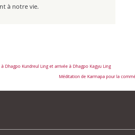
 à notre vie.
ite à Dhagpo Kundreul Ling et arrivée à Dhagpo Kagyu Ling
Méditation de Karmapa pour la commé