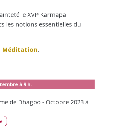
Sainteté le XVIᵉ Karmapa
s les notions essentielles du
t
Méditation
.
ptembre à 9 h.
me