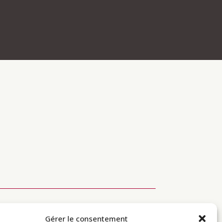
Soutenir
Infos pratiques
Gérer le consentement
Diffusion du
Modalités