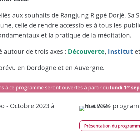
eliés aux souhaits de Rangjung Rigpé Dorjé, Sa 
, celle de rendre accessibles à tous les public
ondamentaux et la pratique de la méditation.
autour de trois axes :
Découverte
,
Institut
e
t prévu en Dordogne et en Auvergne.
ons à ce programme seront ouvertes à partir du
lundi 1ᵉʳ se
Présentation du program