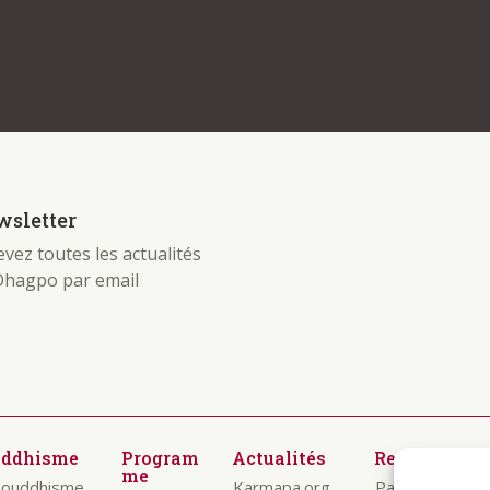
sletter
vez toutes les actualités
Dhagpo par email
uddhisme
Program
Actualités
Ressources
me
bouddhisme
Karmapa.org
Paroles des