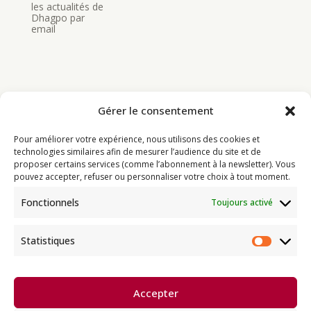
les actualités de
Dhagpo par
email
Gérer le consentement
Bouddhisme
Pour améliorer votre expérience, nous utilisons des cookies et
Programme
technologies similaires afin de mesurer l’audience du site et de
proposer certains services (comme l’abonnement à la newsletter). Vous
Actualités
pouvez accepter, refuser ou personnaliser votre choix à tout moment.
Ressources
Fonctionnels
Toujours activé
Soutenir
Infos pratiques
Statistiques
Statist
Dhagpo Kagyu Ling, sous la
Accepter
direction spirituelle de Thayé
e
Dorjé, Sa Sainteté le XVII
Gyalwa