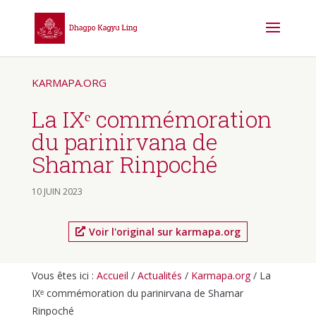
KARMAPA.ORG
La IXᵉ commémoration
du parinirvana de
Shamar Rinpoché
10 JUIN 2023
Voir l'original sur karmapa.org
Vous êtes ici :
Accueil
/
Actualités
/
Karmapa.org
/
La
IXᵉ commémoration du parinirvana de Shamar
Rinpoché