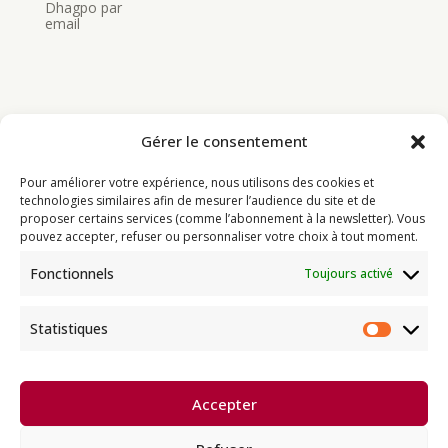
Dhagpo par
email
Gérer le consentement
Bouddhisme
Pour améliorer votre expérience, nous utilisons des cookies et
Programme
technologies similaires afin de mesurer l’audience du site et de
proposer certains services (comme l’abonnement à la newsletter). Vous
Actualités
pouvez accepter, refuser ou personnaliser votre choix à tout moment.
Ressources
Fonctionnels
Toujours activé
Soutenir
Infos pratiques
Statistiques
Statist
Dhagpo Kagyu Ling, sous la
Accepter
direction spirituelle de Thayé
e
Dorjé, Sa Sainteté le XVII
Gyalwa
Karmapa, siège européen de la