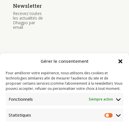
Newsletter
Recevez toutes
les actualités de
Dhagpo par
email
Gérer le consentement
Bouddhisme
Pour améliorer votre expérience, nous utilisons des cookies et
Programme
technologies similaires afin de mesurer l’audience du site et de
proposer certains services (comme l’abonnement à la newsletter). Vous
Actualités
pouvez accepter, refuser ou personnaliser votre choix à tout moment.
Ressources
Fonctionnels
Siempre activo
Soutenir
Infos pratiques
Statistiques
Statist