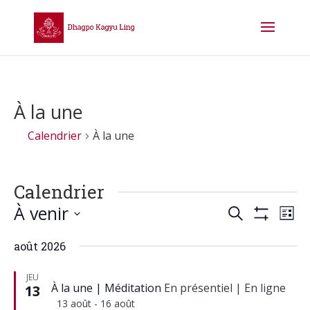
À la une
Calendrier
À la une
Calendrier
Recherch
Na
À venir
Recherche
Liste
de
et
Montrer
Sélectionnez
vu
Les
navigati
août 2026
une
Cal
Filtres
de
date.
JEU
vues
À la une
Méditation
En présentiel
|
En ligne
13
Calendrie
Mis
13 août
-
16 août