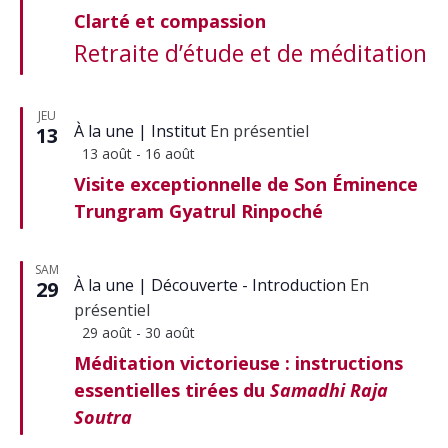
en
Clarté et compassion
avant
Retraite d’étude et de méditation
JEU
À la une
Institut
En présentiel
13
Mis
13 août
-
16 août
en
Visite exceptionnelle de Son Éminence
avant
Trungram Gyatrul Rinpoché
SAM
À la une
Découverte - Introduction
En
29
présentiel
Mis
29 août
-
30 août
en
Méditation victorieuse : instructions
avant
essentielles tirées du
Samadhi Raja
Soutra