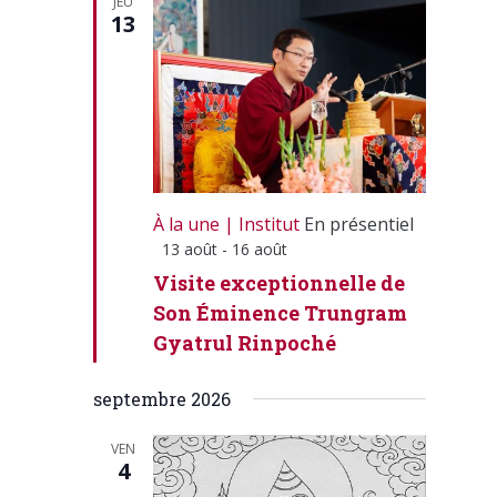
Calendrier
JEU
13
À la une
Institut
En présentiel
Mis
13 août
-
16 août
en
Visite exceptionnelle de
avant
Son Éminence Trungram
Gyatrul Rinpoché
septembre 2026
VEN
4