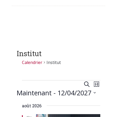
Institut
Calendrier
Institut
Calendrier
Recherch
Naviga
Recherche
Liste
de
et
Maintenant
 - 
12/04/2027
vues
navigatio
Calendr
Sélectionnez
de
août 2026
une
vues
date.