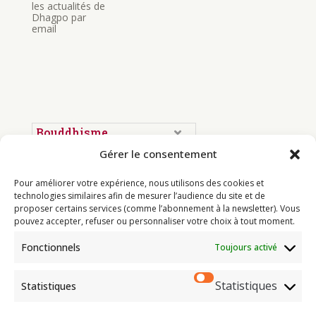
les actualités de
Dhagpo par
email
Bouddhisme
Gérer le consentement
Programme
Actualités
Pour améliorer votre expérience, nous utilisons des cookies et
technologies similaires afin de mesurer l’audience du site et de
Ressources
proposer certains services (comme l’abonnement à la newsletter). Vous
pouvez accepter, refuser ou personnaliser votre choix à tout moment.
Soutenir
Fonctionnels
Infos pratiques
Toujours activé
Statistiques
Statistiques
Dhagpo Kagyu Ling, sous la
direction spirituelle de Thayé
e