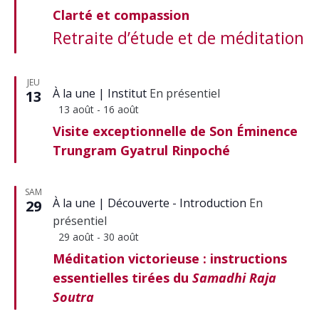
en
Clarté et compassion
avant
Retraite d’étude et de méditation
JEU
À la une
Institut
En présentiel
13
Mis
13 août
-
16 août
en
Visite exceptionnelle de Son Éminence
avant
Trungram Gyatrul Rinpoché
SAM
À la une
Découverte - Introduction
En
29
présentiel
Mis
29 août
-
30 août
en
Méditation victorieuse : instructions
avant
essentielles tirées du
Samadhi Raja
Soutra