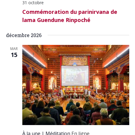
31 octobre
Commémoration du parinirvana de
lama Guendune Rinpoché
décembre 2026
MAR
15
À la une
Méditation
En ligne