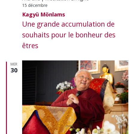
15 décembre
Kagyü Mönlams
Une grande accumulation de
souhaits pour le bonheur des
êtres
MER
30