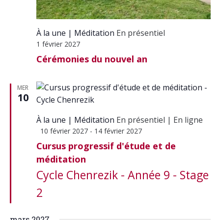
À la une
Méditation
En présentiel
1 février 2027
Cérémonies du nouvel an
MER
10
À la une
Méditation
En présentiel
|
En ligne
Mis
10 février 2027
-
14 février 2027
en
Cursus progressif d'étude et de
avant
méditation
Cycle Chenrezik - Année 9 - Stage
2
mars 2027