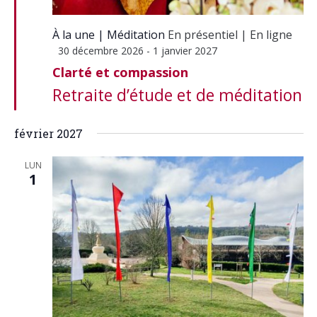
À la une
Méditation
En présentiel
|
En ligne
Mis
30 décembre 2026
-
1 janvier 2027
en
Clarté et compassion
avant
Retraite d’étude et de méditation
février 2027
LUN
1