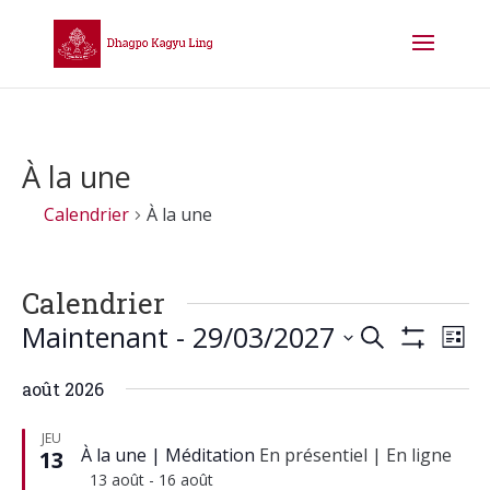
À la une
Calendrier
À la une
Calendrier
Recherch
Na
Maintenant
 - 
29/03/2027
Recherche
Liste
de
et
Montrer
Sélectionnez
vu
Les
navigati
août 2026
une
Cal
Filtres
de
date.
JEU
vues
À la une
Méditation
En présentiel
|
En ligne
13
Calendrie
Mis
13 août
-
16 août