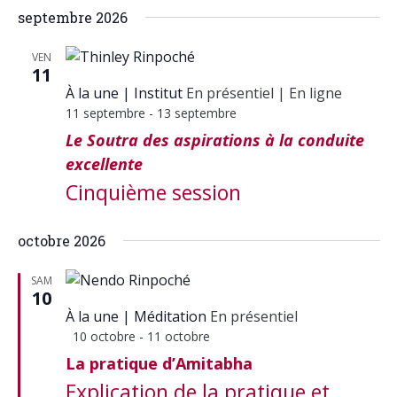
septembre 2026
VEN
11
À la une
Institut
En présentiel
|
En ligne
11 septembre
-
13 septembre
Le Soutra des aspirations à la conduite
excellente
Cinquième session
octobre 2026
SAM
10
À la une
Méditation
En présentiel
Mis
10 octobre
-
11 octobre
en
La pratique d’Amitabha
avant
Explication de la pratique et