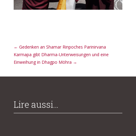
←
Gedenken an Shamar Rinpoches Parinirvana
Karmapa gibt Dharma-Unterweisungen und eine
Einweihung in Dhagpo Möhra
→
Lire aussi…