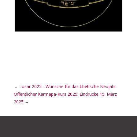
←
Losar 2025 - Wünsche für das tibetische Neujahr
Öffentlicher Karmapa-Kurs 2025: Eindrücke 15. März
2025
→