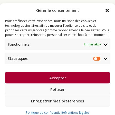
Gérer le consentement
Bouddhisme
Pour améliorer votre expérience, nous utilisons des cookies et
Programme
technologies similaires afin de mesurer l’audience du site et de
proposer certains services (comme l’abonnement à la newsletter). Vous
Actualités
pouvez accepter, refuser ou personnaliser votre choix à tout moment.
Ressources
Fonctionnels
Immer aktiv
Soutenir
Infos pratiques
Statistiques
Statist
Dhagpo Kagyu Ling, sous la
Accepter
direction spirituelle de Thayé
e
Dorjé, Sa Sainteté le XVII
Gyalwa
Karmapa, siège européen de la
Refuser
lignée karma kagyü, est membre
l’UBF (Union Bouddhiste de France) et de l’EBU (European
Buddhist Union).
Enregistrer mes préférences
Français
Deutsch
Español
Politique de confidentialité
Mentions légales