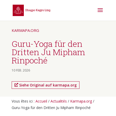
KARMAPA.ORG
Guru-Yoga für den
Dritten Ju Mipham
Rinpoché
10 FEB. 2026
Siehe Original auf karmapa.org
Vous êtes ici :
Accueil
/
Actualités
/
Karmapa.org
/
Guru-Yoga für den Dritten Ju Mipham Rinpoché