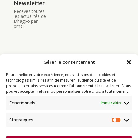
Newsletter
Recevez toutes
les actualités de
Dhagpo par
email
Gérer le consentement
Bouddhisme
Pour améliorer votre expérience, nous utilisons des cookies et
Programme
technologies similaires afin de mesurer l’audience du site et de
proposer certains services (comme l’abonnement à la newsletter). Vous
Actualités
pouvez accepter, refuser ou personnaliser votre choix à tout moment.
Ressources
Fonctionnels
Immer aktiv
Soutenir
Infos pratiques
Statistiques
Statist