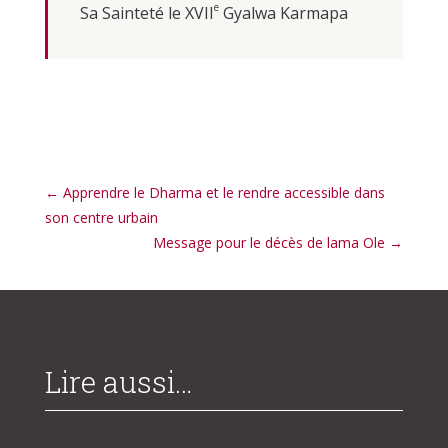
e
Sa Sainteté le XVII
Gyalwa Karmapa
←
Apprendre le Dharma et le rendre accessible dans
son centre urbain
Message pour le décès de lama Ole
→
Lire aussi…