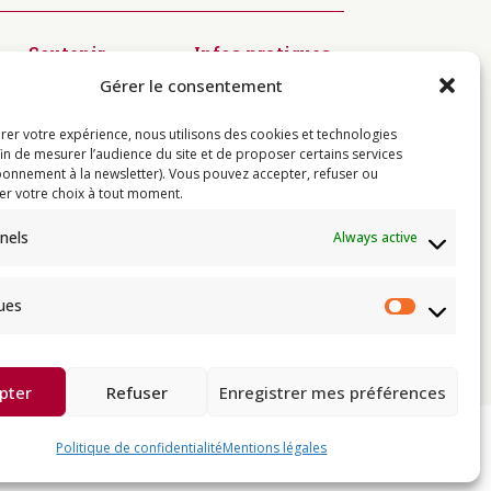
Soutenir
Infos pratiques
Diffusion du
Modalités
Gérer le consentement
Dharma
d’inscription
Préservation
Visiter
des textes
Centres
rer votre expérience, nous utilisons des cookies et technologies
Kagyü Mönlam
Contact
fin de mesurer l’audience du site et de proposer certains services
Rituels à
onnement à la newsletter). Vous pouvez accepter, refuser ou
Rumtek
er votre choix à tout moment.
Jardin de
Sukhavati
nels
Always active
Résidences de
l’Institut
ques
Statist
e
 de Thayé Dorjé, Sa Sainteté le XVII
e karma kagyü, est membre l’UBF (Union
Buddhist Union).
pter
Refuser
Enregistrer mes préférences
Politique de confidentialité
Mentions légales