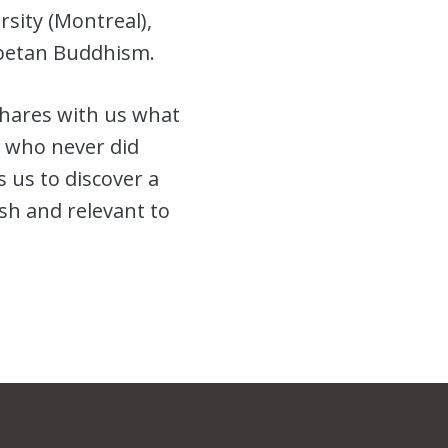
rsity (Montreal),
ibetan Buddhism.
 shares with us what
i who never did
 us to discover a
esh and relevant to