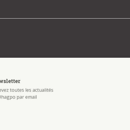
 be found. Try refining your search, or use the
sletter
vez toutes les actualités
Dhagpo par email