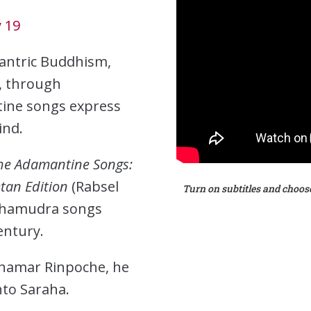
y 19
 Tantric Buddhism,
, through
ine songs express
ind.
he Adamantine Songs:
etan Edition
(Rabsel
Turn on subtitles and choos
 Mahamudra songs
entury.
 Shamar Rinpoche, he
nto Saraha.