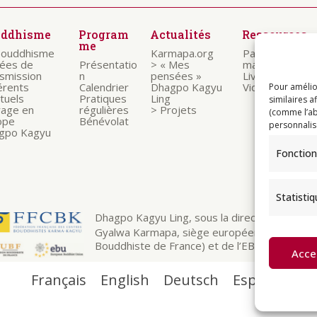
uddhisme
Program
Actualités
Ressources
me
bouddhisme
Karmapa.org
Paroles des
nées de
Présentatio
> « Mes
maitres
nsmission
n
pensées »
Livrets
érents
Calendrier
Dhagpo Kagyu
Vidéos
Pour amélio
ituels
Pratiques
Ling
similaires a
rage en
régulières
> Projets
(comme l’ab
ope
Bénévolat
personnalis
gpo Kagyu
Fonction
Statisti
Dhagpo Kagyu Ling, sous la direction spirituelle
Gyalwa Karmapa, siège européen de la ligné
Bouddhiste de France) et de l’EBU (European 
Acce
Français
English
Deutsch
Español