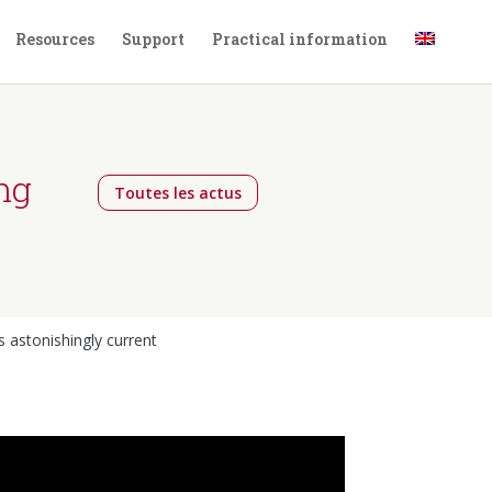
Resources
Support
Practical information
ng
Toutes les actus
 astonishingly current