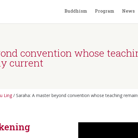
Buddhism
Program
News
yond convention whose teachi
ly current
u Ling
/
Saraha: A master beyond convention whose teaching remains
akening