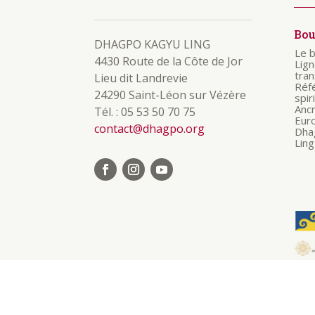
Bo
DHAGPO KAGYU LING
Le 
4430 Route de la Côte de Jor
Lig
tra
Lieu dit Landrevie
Réf
24290 Saint-Léon sur Vézère
spir
Anc
Tél. : 05 53 50 70 75
Eur
contact@dhagpo.org
Dha
Ling