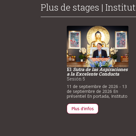
Plus de stages | Institut
El
Sutra de las Aspiraciones
a la Excelente Conducta
isita excepcional de Su
Sesión 5
minencia Trungram
yatrul Rimpoché
11 de septiembre de 2026
- 13
de septiembre de 2026
En
 de agosto de 2026
- 16 de
présentiel
En portada
,
Instituto
gosto de 2026
En présentiel
 portada
,
Instituto
Plus d'infos
Plus d'infos