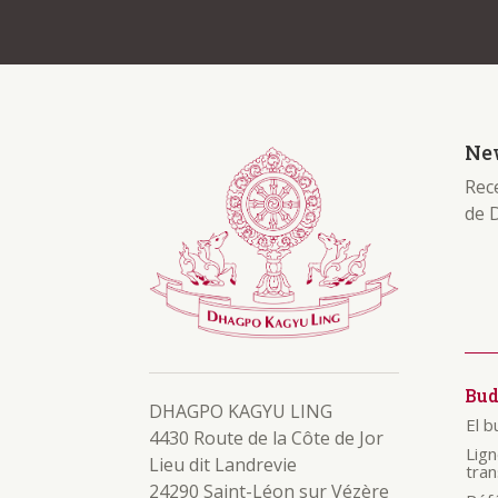
New
Rece
de 
Bu
DHAGPO KAGYU LING
El 
4430 Route de la Côte de Jor
Lig
Lieu dit Landrevie
tra
24290 Saint-Léon sur Vézère