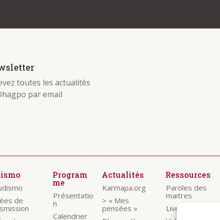
sletter
vez toutes les actualités
Dhagpo par email
dismo
Program
Actualités
Ressources
me
budismo
Karmapa.org
Paroles des
Présentatio
maitres
nées de
> « Mes
n
nsmission
pensées »
Livrets
Calendrier