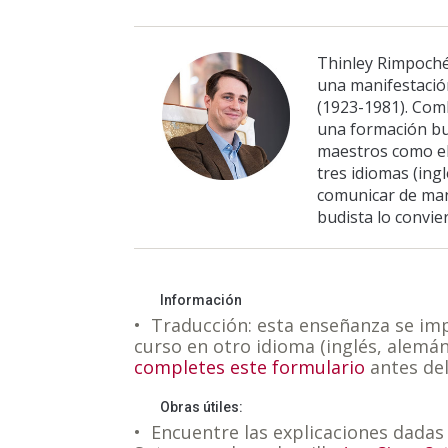
Thinley Rimpoché
una manifestació
(1923-1981). Com
una formación bu
maestros como el
tres idiomas (ing
comunicar de man
budista lo convie
Información
• Traducción: esta enseñanza se imp
curso en otro idioma (inglés, alemá
completes este formulario
antes de
Obras útiles:
• Encuentre las explicaciones dada