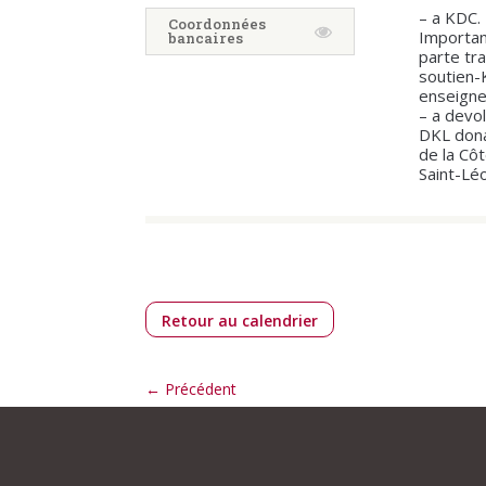
– a KDC.
Coordonnées
Importan
bancaires
parte tr
soutien
enseign
– a devol
DKL don
de la Cô
Saint-Lé
Retour au calendrier
←
Précédent