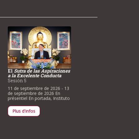
El
Sutra de las Aspiraciones
El
Sutra de las Aspiracion
a la Excelente Conducta
a la Excelente Conducta
Sesión 5
Sesión 6
11 de septiembre de 2026
- 13
1 de mayo de 2027
En
de septiembre de 2026
En
présentiel
En portada
,
Institu
présentiel
En portada
,
Instituto
Plus d'infos
Plus d'infos