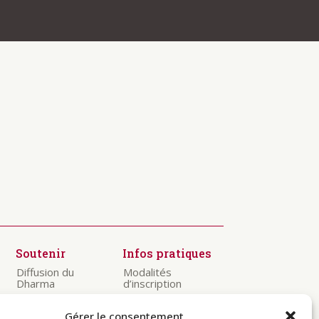
Soutenir
Infos pratiques
Diffusion du
Modalités
Dharma
d’inscription
Préservation
Visiter
des textes
Gérer le consentement