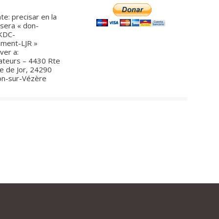
te: precisar en la
asera « don-
-KDC-
ement-LJR »
ver a:
ateurs – 4430 Rte
te de Jor, 24290
on-sur-Vézère