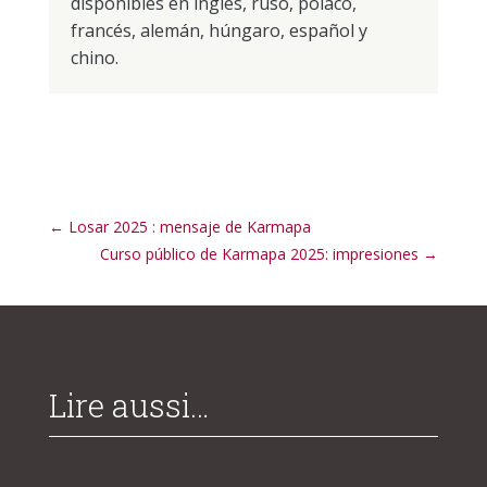
disponibles en inglés, ruso, polaco,
francés, alemán, húngaro, español y
chino.
←
Losar 2025 : mensaje de Karmapa
Curso público de Karmapa 2025: impresiones
→
Lire aussi…