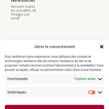
Recevez toutes
les actualités de
Dhagpo par
email
Gérer le consentement
Bouddhisme
Pour améliorer votre expérience, nous utilisons des cookies et
Programme
technologies similaires afin de mesurer l’audience du site et de
proposer certains services (comme l’abonnement à la newsletter). Vous
Actualités
pouvez accepter, refuser ou personnaliser votre choix à tout moment.
Ressources
Fonctionnels
Toujours activé
Soutenir
Infos pratiques
Statistiques
Statist
Dhagpo Kagyu Ling, sous la