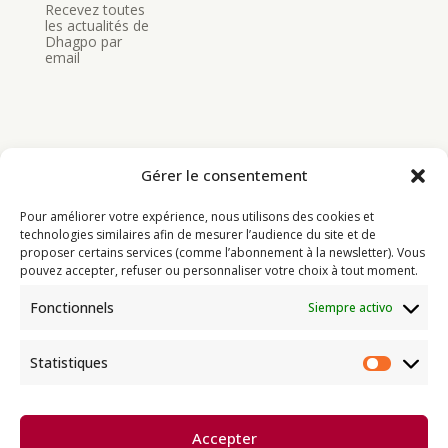
Recevez toutes
les actualités de
Dhagpo par
email
Gérer le consentement
Bouddhisme
Pour améliorer votre expérience, nous utilisons des cookies et
Programme
technologies similaires afin de mesurer l’audience du site et de
proposer certains services (comme l’abonnement à la newsletter). Vous
Actualités
pouvez accepter, refuser ou personnaliser votre choix à tout moment.
Ressources
Fonctionnels
Siempre activo
Soutenir
Infos pratiques
Statistiques
Statist
Dhagpo Kagyu Ling, sous la
Accepter
direction spirituelle de Thayé