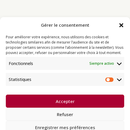
Gérer le consentement
Bouddhisme
Pour améliorer votre expérience, nous utilisons des cookies et
Programme
technologies similaires afin de mesurer l’audience du site et de
proposer certains services (comme l’abonnement à la newsletter). Vous
Actualités
pouvez accepter, refuser ou personnaliser votre choix à tout moment.
Ressources
Fonctionnels
Siempre activo
Soutenir
Infos pratiques
Statistiques
Statist
Dhagpo Kagyu Ling, sous la
Accepter
direction spirituelle de Thayé
e
Dorjé, Sa Sainteté le XVII
Gyalwa
Karmapa, siège européen de la
Refuser
lignée karma kagyü, est membre
l’UBF (Union Bouddhiste de France) et de l’EBU (European
Buddhist Union).
Enregistrer mes préférences