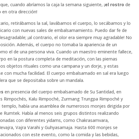
que, cuando abríamos la caja la semana siguiente, ¡
el rostro
de
 en otra dirección!
cario, retirábamos la sal, lavábamos el cuerpo, lo secábamos y lo
licario con nuevas sales de embalsamamiento. Puedo dar fe de
sagradable; ¡al contrario, el olor era siempre muy agradable! No
sición. Además, el cuerpo no tomaba la apariencia de un
como el de una persona viva. Cuando un maestro eminente fallece,
rpo en la postura completa de meditación, con las piernas
os objetos rituales como una campana y un dorje, y estas
se con mucha facilidad. El cuerpo embalsamado en sal era luego
dera que se depositaba sobre un mandala.
les
en presencia del cuerpo embalsamado de Su Santidad, en
ndes Rimpochés, Kalu Rimpoché, Zurmang Trungpa Rimpoché y
del templo, había una asamblea de numerosos monjes dirigida por
de Rumtek. Había al menos seis grupos distintos realizando
lacionadas con diferentes yidams, como Chakrasamvara,
evajra, Vajra Varahi y Guhyasamaja. Hasta 600 monjes se
elacionados con este evento, como la comida y las bebidas,