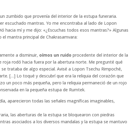
un zumbido que provenía del interior de la estupa funeraria.
er escuchado mantras. Yo me encontraba al lado de Lopon
vió hacia mí y me dijo: «¿Escuchas todos esos mantras?» Algunas
 el mantra principal de Chakrasamvara:
amente a disminuir,
oímos un ruido
procedente del interior de la
 roja rodó hacia fuera por la abertura norte. Me pregunté qué
 se trataba de algo especial. Avisé a Lopon Tsechu Rimpoché,
rte. […] Lo toqué y descubrí que era la reliquia del corazón que
hizo un poco más pequeña, pero la reliquia permaneció de un rojo
conservada en la pequeña estupa de Rumtek.
ardía, aparecieron todas las señales magníficas imaginables,
aria, las aberturas de la estupa se bloquearon con piedras
ntras asociados a los diversos mandalas y la estupa se mantuvo