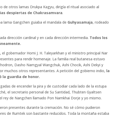
de otros lamas Drukpa Kagyu, dirigía el ritual asociado al
cias despiertas de Chakrasamvara
.
kpa lama Gangchen guiaba el mandala de
Guhyasamaja
, rodeado
ada dirección cardinal y en cada dirección intermedia.
Todos los
táneamente.
, el gobernador Homi J. H. Taleyarkhan y el ministro principal Nar
esentes para rendir homenaje. La familia real butanesa estuvo
hodron, Dasho Namgyal Wangchuk, Ashi Chocik, Ashi Dekyi y
 muchos otros representantes. A petición del gobierno indio,
la
ó la guardia de honor.
gadas de encender la pira y de custodiar cada lado de la estupa
hé, el secretario personal de Su Santidad, Thubten Gyaltsen
del rey de Nangchen llamado Pon Namkhai Dorje y yo mismo.
ieron presentes durante la cremación. No sé cómo pudieron
dores de Rumtek son bastante reducidos. Toda la montaña estaba