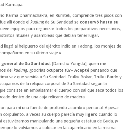
idad Karmapa.
sterio Karma Dharmachakra, en Rumtek, comprende tres pisos con
fue allí donde el
kudung
de Su Santidad se
conservó hasta su
nueve equipos para organizar todos los preparativos necesarios,
distintos rituales y asambleas que debían tener lugar.
d llegó al helipuerto del ejército indio en Tadong, los monjes de
acompañaron en su último viaje.»
o general de Su Santidad
, [Damcho Yongdu], quien me
nos del
kudung
, ¿podrías ocuparte tú?»
Acepté
pensando que
ltima vez que serviría a Su Santidad. Trulku Bokar, Trulku Bardo y
cuparnos de la reliquia corporal de Su Santidad según la
 que consiste en embalsamar el cuerpo con sal que seca todos los
ocado dentro de una caja relicario de madera.
ron para mí una fuente de profundo asombro personal. A pesar
n corpulento, a veces su cuerpo parecía muy
ligero
cuando lo
 si estuviéramos manipulando una pequeña estatua de Buda, ¡y
Siempre lo volvíamos a colocar en la caja relicario en la misma