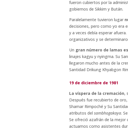
fueron cubiertos por la adminis
gobiernos de Sikkim y Bután.
Paralelamente tuvieron lugar
n
decisiones, pero como yo era en
y a veces debía esperar afuera.
organizativos y se determinaron
Un
gran número de lamas es
linajes kagyu y nyingma. Su S
llegaron mucho antes de la cr
Santidad Drikung Khyabgon Rim
19 de diciembre de 1981
La víspera de la cremación
, 
Después fue recubierto de oro,
Shamar Rimpoché y Su Santida
atributos del
sambhogakaya
. S
Se ofreció azafrán de la mejor 
actuamos como asistentes dur