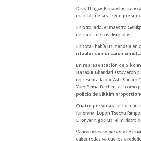
Druk Thugse Rimpoché, rodeado 
mandala de
las trece presen
En otro lado, el maestro Gelu
de varios de sus discípulos.
En total, había un mandala en c
rituales comenzaron simul
En representación de Sikkim
Bahadur Bhandari estuvieron pr
representada por Ashi Sonam C
Yum Pema Dechen, así como por
policía de Sikkim proporcion
Cuatro personas
fueron encar
funeraria: Lopon Tsechu Rimpoc
Dronyer Ngodrub, el ministro 
Varios miles de personas estuv
caber todas ya que los alrede