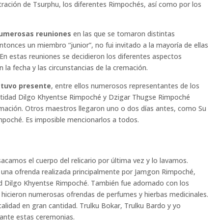
tración de Tsurphu, los diferentes Rimpochés, así como por los
umerosas reuniones
en las que se tomaron distintas
tonces un miembro “junior”, no fui invitado a la mayoría de ellas
 En estas reuniones se decidieron los diferentes aspectos
 la fecha y las circunstancias de la cremación.
tuvo presente
, entre ellos numerosos representantes de los
antidad Dilgo Khyentse Rimpoché y Dzigar Thugse Rimpoché
emación. Otros maestros llegaron uno o dos días antes, como Su
poché. Es imposible mencionarlos a todos.
sacamos el cuerpo del relicario por última vez y lo lavamos.
 una ofrenda realizada principalmente por Jamgon Rimpoché,
d Dilgo Khyentse Rimpoché. También fue adornado con los
e hicieron numerosas ofrendas de perfumes y hierbas medicinales.
calidad en gran cantidad. Trulku Bokar, Trulku Bardo y yo
ante estas ceremonias.