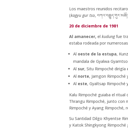
Los maestros reunidos recitaron
(
kagyu gur tso
, བཀའ་བརྒྱུད་གུར་མཚ
20 de diciembre de 1981
Al amanecer,
el
kudung
fue tra
estaba rodeada por numerosas a
Al
oeste de la estupa
, Kunz
mandala de Gyalwa Gyamtso
Al
sur
, Situ Rimpoché dirigía 
Al
norte
, Jamgon Rimpoché y 
Al
este
, Gyaltsap Rimpoché y
Kalu Rimpoché guiaba el ritual
Thrangu Rimpoché, junto con 
Rimpoché y Ayang Rimpoché, rea
Su Santidad Dilgo Khyentse 
y Katok Shingkyong Rimpoché gu