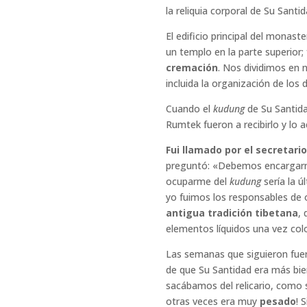
la reliquia corporal de Su Sant
El edificio principal del mona
un templo en la parte superior; 
cremación
. Nos dividimos en 
incluida la organización de los 
Cuando el
kudung
de Su Santida
Rumtek fueron a recibirlo y lo 
Fui llamado por el secretari
preguntó: «Debemos encargar
ocuparme del
kudung
sería la ú
yo fuimos los responsables de o
antigua tradición tibetana
,
elementos líquidos una vez col
Las semanas que siguieron fue
de que Su Santidad era más bie
sacábamos del relicario, como
otras veces era muy
pesado
! 