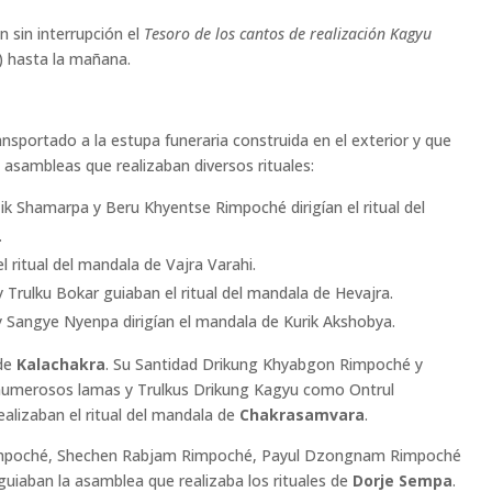
 sin interrupción el
Tesoro de los cantos de realización Kagyu
ོ།) hasta la mañana.
nsportado a la estupa funeraria construida en el exterior y que
sambleas que realizaban diversos rituales:
ik Shamarpa y Beru Khyentse Rimpoché dirigían el ritual del
.
el ritual del mandala de Vajra Varahi.
Trulku Bokar guiaban el ritual del mandala de Hevajra.
 Sangye Nyenpa dirigían el mandala de Kurik Akshobya.
 de
Kalachakra
. Su Santidad Drikung Khyabgon Rimpoché y
numerosos lamas y Trulkus Drikung Kagyu como Ontrul
lizaban el ritual del mandala de
Chakrasamvara
.
Rimpoché, Shechen Rabjam Rimpoché, Payul Dzongnam Rimpoché
iaban la asamblea que realizaba los rituales de
Dorje Sempa
.