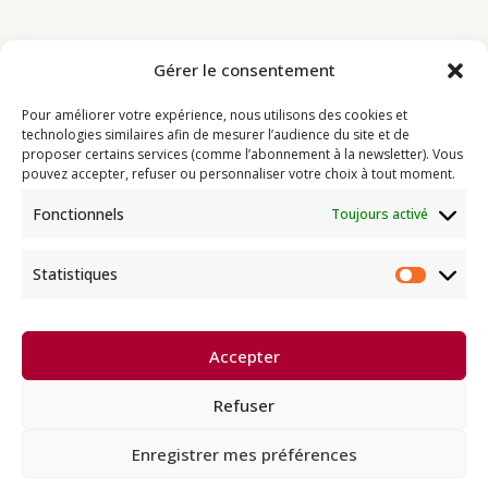
Gérer le consentement
Bouddhisme
Pour améliorer votre expérience, nous utilisons des cookies et
Programme
technologies similaires afin de mesurer l’audience du site et de
proposer certains services (comme l’abonnement à la newsletter). Vous
Actualités
pouvez accepter, refuser ou personnaliser votre choix à tout moment.
Ressources
Fonctionnels
Toujours activé
Soutenir
Infos pratiques
Statistiques
Statist
Dhagpo Kagyu Ling, sous la
Accepter
direction spirituelle de Thayé
e
Dorjé, Sa Sainteté le XVII
Gyalwa
Karmapa, siège européen de la
Refuser
lignée karma kagyü, est membre
l’UBF (Union Bouddhiste de France) et de l’EBU (European
Buddhist Union).
Enregistrer mes préférences
Français
English
Deutsch
Español